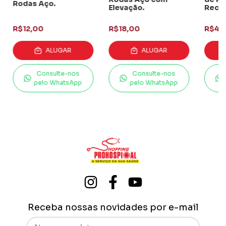
Rodas Aço.
Elevação.
Recli
R$12,00
R$18,00
R$40
ALUGAR
ALUGAR
Consulte-nos
Consulte-nos
pelo WhatsApp
pelo WhatsApp
Receba nossas novidades por e-mail