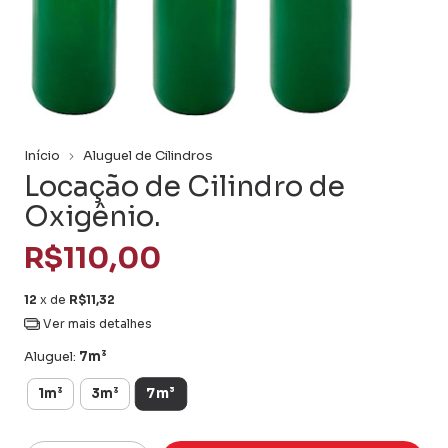
Início
Aluguel de Cilindros
Locação de Cilindro de
Oxigênio.
R$110,00
12
x de
R$11,32
Ver mais detalhes
Aluguel:
7m³
7m³
1m³
3m³